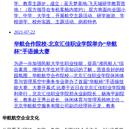
学、教育主题IP，成立：蓝天梦基地-飞天城研学教育营
地！（双方领导在专机客舱内签约） 双方将面向全国小
学、中学、大学生，开展航空主题活动、研学旅游、学
校游学、校外实践、主题活动、岗前特色
2021-07-22
华航合作院校-北京汇佳职业学院举办“华航
杯”手语操大赛
为进一步加强民航大学生职业技能，提高“准民航人”综
合素质，增强大学生对手语知识的了解，营造良好的校
园氛围，华航航空合作院校---北京汇佳职业学院休闲体
育与管理系空中乘务专业举办了首届“华航杯”手语操技
能大赛。大赛开幕式 比赛于近日在北京汇佳职业学院顺
利举行，北京汇佳职业学院郑永业副院长，杨海平副院
长，教务处王秀云处长、休闲体育与管理系韩艳主任，
北京华航航空服务有限公司副总经理孙元龙，教务
华航航空企业文化