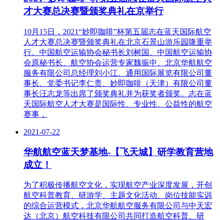
才大赛总决赛暨颁奖典礼在京举行
10月15日，2021“妙即咖啡”杯第五届志在蓝天国际航空
人才大赛总决赛暨颁奖典礼在北京石景山游乐园隆重举
行。中国航空运输协会秘书长刘树国、中国航空运输协
会原秘书长、航空协会运营专家魏振中、北京华航航空
服务有限公司总经理刘小江、通用国际展览有限公司董
事长、党委书记李仁贵、妙即咖啡（天津）有限公司董
事长汪志龙等出席了颁奖典礼并为获奖者颁奖。志在蓝
天国际航空人才大赛是国际性、专业性、公益性的航空
赛事，
2021-07-22
华航航空蓝天梦基地-【飞天城】研学教育营地
成立！
为了积极传播航空文化，实现航空产业深度发展，开创
航空科普教育、研游学、主题文化活动、岗位技能实训
的综合运营模式，北京华航航空服务有限公司与中天宏
达（北京）航空科技有限公司共同打造航空科普、研