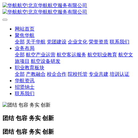
网站首页
聚焦华航
全部
关于华航
党团建设
企业文化
荣誉资质
联系我们
业务布局
全部
航空产业运营
航空客运服务
航空职业教育
航空文
旅项目
航空设备研发
职业教育板块
全部
产教融合
校企合作
院校托管
专业共建
培训认证
华航资讯
招贤纳士
联系我们
团结 包容 务实 创新
团结 包容 务实 创新