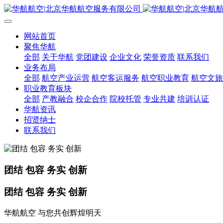
网站首页
聚焦华航
全部
关于华航
党团建设
企业文化
荣誉资质
联系我们
业务布局
全部
航空产业运营
航空客运服务
航空职业教育
航空文旅
职业教育板块
全部
产教融合
校企合作
院校托管
专业共建
培训认证
华航资讯
招贤纳士
联系我们
团结 包容 务实 创新
团结 包容 务实 创新
华航航空 与您共创辉煌明天