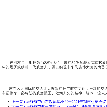
被网友亲切地称为“硬核奶奶”、曾在82岁驾驶泰克南P2
斗的经历鼓励新一代航空人，要以实现中华民族伟大复兴为己
志在蓝天国际航空人才大赛旨在推广航空文化，推动航空人才
牢记使命，必将弘扬航空报国、敢为人先的精神，培养一流人
上一篇
: 华航航空山东教育基地召开2021年期末总结会议
下一篇
: 华航航空蓝天梦基地-【飞天城】研学教育营地