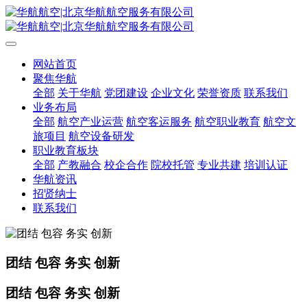
网站首页
聚焦华航
全部
关于华航
党团建设
企业文化
荣誉资质
联系我们
业务布局
全部
航空产业运营
航空客运服务
航空职业教育
航空文
旅项目
航空设备研发
职业教育板块
全部
产教融合
校企合作
院校托管
专业共建
培训认证
华航资讯
招贤纳士
联系我们
团结 包容 务实 创新
团结 包容 务实 创新