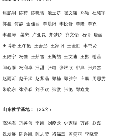
焦鹏润 陈荷 陈晓雪 池玉娇 崔文潇 邓颖 杜铭宇
郭鑫 何静 金佳丽 李晨阳 李悦舒 李隆 李双
李鑫涛 粱鹤 卢亚昆 齐梦娇 齐文怡 石情 唐丽
田博语
王冬艳 王会彤 王家阳 王金胜 李书贤
王陆宇 杨佳 王茹雪 王斯喆 王文迪 王熙 谢菡
闫心雨 杨润卓 汪甜 张璐 张煜欣 郁典 张兴杰
赵雨昕 赵子猛 赵紫晶 郑楠 郑雅宁 庄鹏 周思雯
朱晓东 张浩淼 刘子欢 张微 张艳 郅鑫龙
山东教学基地：
（25名）
高鸿海 巩善伟 李凯 刘葭龙 史家瑞 万能 赵磊
祝发展 陈兴凯 陈志莹 褚福章 盖雯丽 李晓亚