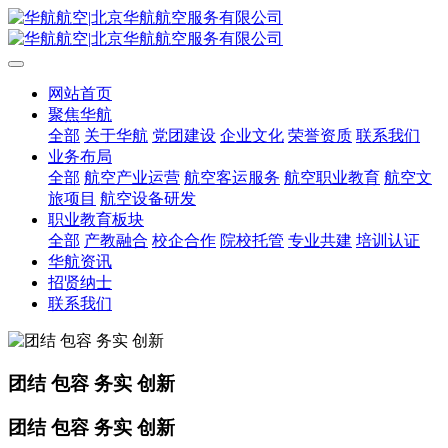
网站首页
聚焦华航
全部
关于华航
党团建设
企业文化
荣誉资质
联系我们
业务布局
全部
航空产业运营
航空客运服务
航空职业教育
航空文
旅项目
航空设备研发
职业教育板块
全部
产教融合
校企合作
院校托管
专业共建
培训认证
华航资讯
招贤纳士
联系我们
团结 包容 务实 创新
团结 包容 务实 创新