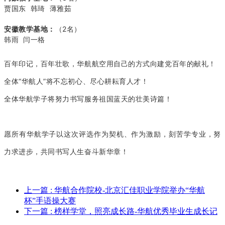
贾国东 韩琦 薄雅茹
安徽教学基地：
（2名）
韩雨 闫一格
百年印记，百年壮歌，华航航空用自己的方式向建党百年的献礼！
全体“华航人”将不忘初心、尽心耕耘育人才！
全体华航学子将努力书写服务祖国蓝天的壮美诗篇！
愿所有华航学子以这次评选作为契机、作为激励，刻苦学专业，努
力求进步，共同书写人生奋斗新华章！
上一篇
: 华航合作院校-北京汇佳职业学院举办“华航
杯”手语操大赛
下一篇
: 榜样学堂，照亮成长路-华航优秀毕业生成长记