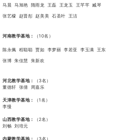
马晨 马旭艳 隋雨龙 王磊 王龙玉 王芊芊 臧琴
张艺檬 赵晋彤 赵美美 石圣叶 王洁
河南教学基地：
（10名）
陈永佩 程聪聪 贾如 李梦丽 李若亚 李玉满 王东
张博 朱佳慧 朱新欢
河北教学基地：
（3名）
董德轩 张倩 周嘉乐
天津教学基地：
（1名）
李慢
山西教学基地：
（2名）
刘畅 刘培元
内蒙教学基地：
（3名）