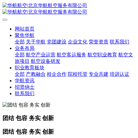
网站首页
聚焦华航
全部
关于华航
党团建设
企业文化
荣誉资质
联系我们
业务布局
全部
航空产业运营
航空客运服务
航空职业教育
航空文
旅项目
航空设备研发
职业教育板块
全部
产教融合
校企合作
院校托管
专业共建
培训认证
华航资讯
招贤纳士
联系我们
团结 包容 务实 创新
团结 包容 务实 创新