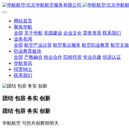
网站首页
聚焦华航
全部
关于华航
党团建设
企业文化
荣誉资质
联系我们
业务布局
全部
航空产业运营
航空客运服务
航空职业教育
航空文旅
职业教育板块
全部
产教融合
校企合作
院校托管
专业共建
培训认证
华航资讯
招贤纳士
联系我们
团结 包容 务实 创新
团结 包容 务实 创新
华航航空 与您共创辉煌明天